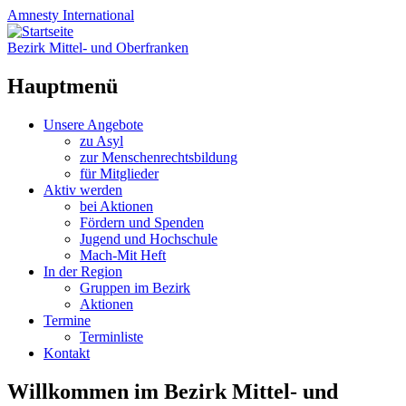
Amnesty
International
Bezirk Mittel- und Oberfranken
Hauptmenü
Zum
Unsere Angebote
Inhalt
zu Asyl
springen
zur Menschenrechtsbildung
für Mitglieder
Aktiv werden
bei Aktionen
Fördern und Spenden
Jugend und Hochschule
Mach-Mit Heft
In der Region
Gruppen im Bezirk
Aktionen
Termine
Terminliste
Kontakt
Willkommen im Bezirk Mittel- und