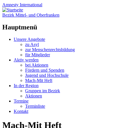
Amnesty
International
Bezirk Mittel- und Oberfranken
Hauptmenü
Zum
Unsere Angebote
Inhalt
zu Asyl
springen
zur Menschenrechtsbildung
für Mitglieder
Aktiv werden
bei Aktionen
Fördern und Spenden
Jugend und Hochschule
Mach-Mit Heft
In der Region
Gruppen im Bezirk
Aktionen
Termine
Terminliste
Kontakt
Mach-Mit Heft