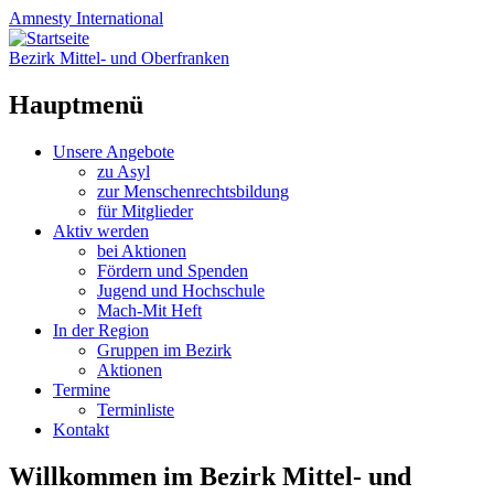
Amnesty
International
Bezirk Mittel- und Oberfranken
Hauptmenü
Zum
Unsere Angebote
Inhalt
zu Asyl
springen
zur Menschenrechtsbildung
für Mitglieder
Aktiv werden
bei Aktionen
Fördern und Spenden
Jugend und Hochschule
Mach-Mit Heft
In der Region
Gruppen im Bezirk
Aktionen
Termine
Terminliste
Kontakt
Willkommen im Bezirk Mittel- und