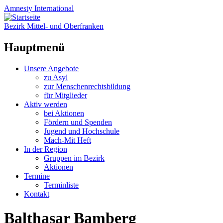
Amnesty
International
Bezirk Mittel- und Oberfranken
Hauptmenü
Zum
Unsere Angebote
Inhalt
zu Asyl
springen
zur Menschenrechtsbildung
für Mitglieder
Aktiv werden
bei Aktionen
Fördern und Spenden
Jugend und Hochschule
Mach-Mit Heft
In der Region
Gruppen im Bezirk
Aktionen
Termine
Terminliste
Kontakt
Balthasar Bamberg