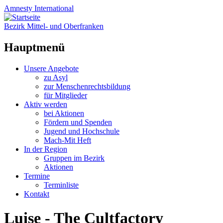
Amnesty
International
Bezirk Mittel- und Oberfranken
Hauptmenü
Zum
Unsere Angebote
Inhalt
zu Asyl
springen
zur Menschenrechtsbildung
für Mitglieder
Aktiv werden
bei Aktionen
Fördern und Spenden
Jugend und Hochschule
Mach-Mit Heft
In der Region
Gruppen im Bezirk
Aktionen
Termine
Terminliste
Kontakt
Luise - The Cultfactory