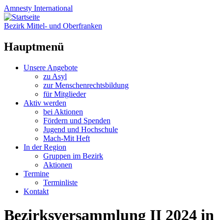
Amnesty
International
Bezirk Mittel- und Oberfranken
Hauptmenü
Zum
Unsere Angebote
Inhalt
zu Asyl
springen
zur Menschenrechtsbildung
für Mitglieder
Aktiv werden
bei Aktionen
Fördern und Spenden
Jugend und Hochschule
Mach-Mit Heft
In der Region
Gruppen im Bezirk
Aktionen
Termine
Terminliste
Kontakt
Bezirksversammlung II 2024 in