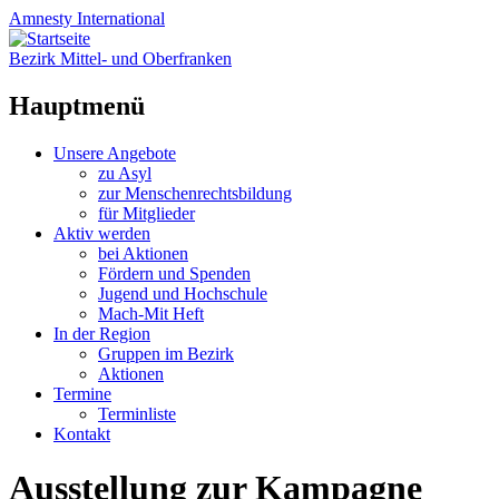
Amnesty
International
Bezirk Mittel- und Oberfranken
Hauptmenü
Zum
Unsere Angebote
Inhalt
zu Asyl
springen
zur Menschenrechtsbildung
für Mitglieder
Aktiv werden
bei Aktionen
Fördern und Spenden
Jugend und Hochschule
Mach-Mit Heft
In der Region
Gruppen im Bezirk
Aktionen
Termine
Terminliste
Kontakt
Ausstellung zur Kampagne