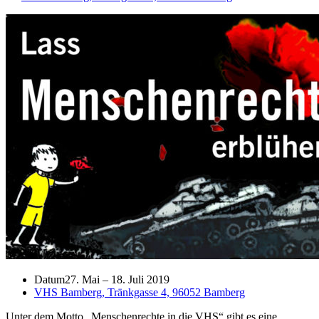
Datum
27. Mai
–
18. Juli 2019
VHS Bamberg, Tränkgasse 4, 96052 Bamberg
Unter dem Motto „Menschenrechte in die VHS“ gibt es eine