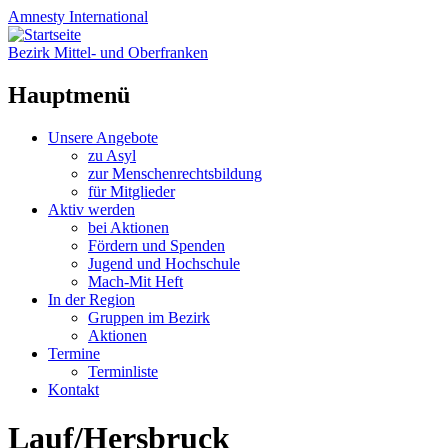
Amnesty
International
Bezirk Mittel- und Oberfranken
Hauptmenü
Zum
Unsere Angebote
Inhalt
zu Asyl
springen
zur Menschenrechtsbildung
für Mitglieder
Aktiv werden
bei Aktionen
Fördern und Spenden
Jugend und Hochschule
Mach-Mit Heft
In der Region
Gruppen im Bezirk
Aktionen
Termine
Terminliste
Kontakt
Lauf/Hersbruck