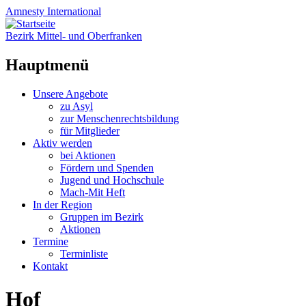
Amnesty
International
Bezirk Mittel- und Oberfranken
Hauptmenü
Zum
Unsere Angebote
Inhalt
zu Asyl
springen
zur Menschenrechtsbildung
für Mitglieder
Aktiv werden
bei Aktionen
Fördern und Spenden
Jugend und Hochschule
Mach-Mit Heft
In der Region
Gruppen im Bezirk
Aktionen
Termine
Terminliste
Kontakt
Hof